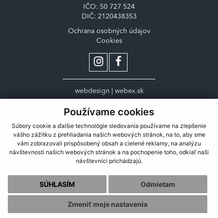
IČO: 50 727 524
DIČ: 2120438353
Ochrana osobných údajov
Cookies
webdesign
|
webex.sk
Používame cookies
Súbory cookie a ďalšie technológie sledovania používame na zlepšenie
vášho zážitku z prehliadania našich webových stránok, na to, aby sme
vám zobrazovali prispôsobený obsah a cielené reklamy, na analýzu
návštevnosti našich webových stránok a na pochopenie toho, odkiaľ naši
návštevníci prichádzajú.
SÚHLASÍM
Odmietam
Zmeniť moje nastavenia